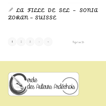
LA FILLE DE SEL — SONIA
ZORAN — SUISSE
1
2
3
›
»
Page 1 sur 26