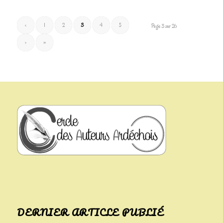
‹
1
2
3
4
5
Page 3 sur 26
›
»
DERNIER ARTICLE PUBLIÉ