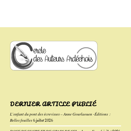
DERNIER ARTICLE PUBLIÉ
L’enfant du pont des écrevisses – Anne Gourlaouen -Éditions :
Belles feuilles
6 juillet 2026