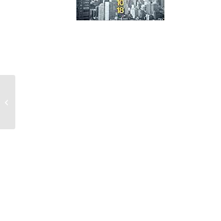
Quand le rire sucre nos souvenirs – Lindsay
Liétin