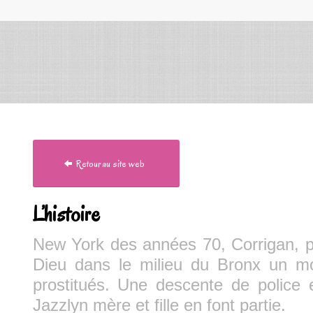
Retour au site web
L’histoire
New York des années 70, Corrigan, pr
Dieu dans le milieu du Bronx un m
prostitués. Une descente de police 
Jazzlyn mère et fille en font partie.