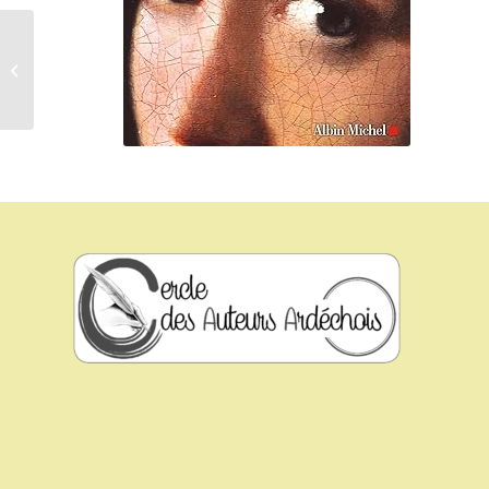
Les huit vies d’une mangeuse de terre –
Mirinae Lee – Éditions...