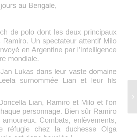
ujours au Bengale,
ch de polo dont les deux principaux
s Ramiro. Un spectateur attentif Milo
voyé en Argentine par l’Intelligence
rre mondiale.
 Jan Lukas dans leur vaste domaine
 Leela surnommée Lian et leur fils
IL
TO
Doncella Lian, Ramiro et Milo et l’on
 chaque personnage. Bien sûr Ramiro
ont amoureux. Combats, enlèvements,
 se réfugie chez la duchesse Olga