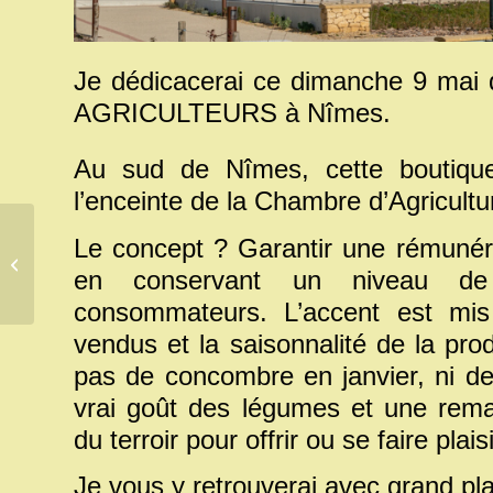
Je dédicacerai ce dimanche 9 ma
AGRICULTEURS à Nîmes.
Au sud de Nîmes, cette boutiq
l’enceinte de la Chambre d’Agricult
Le concept ? Garantir une rémunéra
Les fugitivess – Hélène COUTARD
en conservant un niveau de
consommateurs. L’accent est mis 
vendus et la saisonnalité de la prod
pas de concombre en janvier, ni d
vrai goût des légumes et une rema
du terroir pour offrir ou se faire plaisi
Je vous y retrouverai avec grand plai