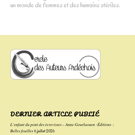
un monde de femmes et des humains stériles.
DERNIER ARTICLE PUBLIÉ
L’enfant du pont des écrevisses – Anne Gourlaouen -Éditions :
Belles feuilles
6 juillet 2026