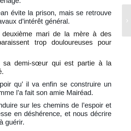
ménage.
n évite la prison, mais se retrouve
aux d’intérêt général.
Un
e deuxième mari de la mère à des
paraissent trop douloureuses pour
, sa demi-sœur qui est partie à la
é.
oir qu’ il va enfin se construire un
omme l’a fait son amie Mairéad.
duire sur les chemins de l’espoir et
esse en déshérence, et nous décrire
à guérir.