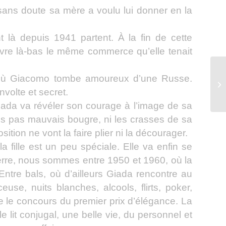
 sans doute sa mère a voulu lui donner en la
nt là depuis 1941 partent. À la fin de cette
ouvre là-bas le même commerce qu’elle tenait
 où Giacomo tombe amoureux d’une Russe.
LA
volte et secret.
Giada va révéler son courage à l’image de sa
is pas mauvais bougre, ni les crasses de sa
osition ne vont la faire plier ni la décourager.
 fille est un peu spéciale. Elle va enfin se
rre, nous sommes entre 1950 et 1960, où la
Entre bals, où d’ailleurs Giada rencontre au
use, nuits blanches, alcools, flirts, poker,
e le concours du premier prix d’élégance. La
e lit conjugal, une belle vie, du personnel et