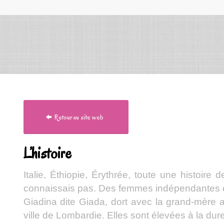
Retour au site web
L’histoire
Italie, Éthiopie, Érythrée, toute une histoire
connaissais pas. Des femmes indépendantes 
Giadina dite Giada, dort avec la grand-mère 
ville de Lombardie. Elles sont élevées à la dure