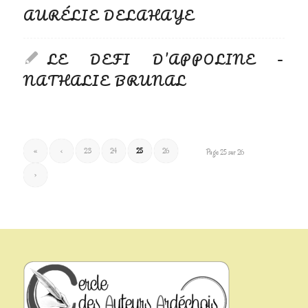
AURÉLIE DELAHAYE
LE DEFI D’APPOLINE –
NATHALIE BRUNAL
«
‹
23
24
25
26
Page 25 sur 26
›